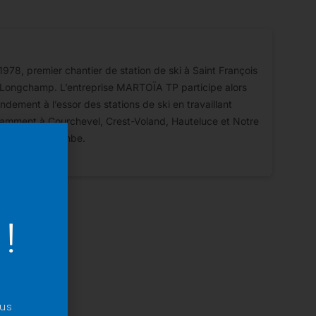
1978, premier chantier de station de ski à Saint François
Longchamp. L’entreprise MARTOÏA TP participe alors
ndement à l’essor des stations de ski en travaillant
amment à Courchevel, Crest-Voland, Hauteluce et Notre
me de Bellecombe.
!
ous