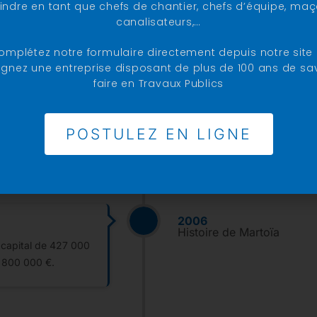
oindre en tant que chefs de chantier, chefs d’équipe, maç
canalisateurs,…
omplétez notre formulaire directement depuis notre site 
Engagement dans 
1996
ignez une entreprise disposant de plus de 100 ans de sa
Histoire de Martoïa
faire en Travaux Publics
La Société Anonyme réalise 
6 097 960 €). De plus MAR
l'entreprise mobilisant toute
POSTULEZ EN LIGNE
qualité niveau 2).
2006
Histoire de Martoïa
u capital de 427 000
 9 800 000 €.