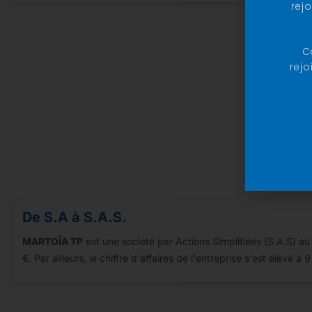
rej
C
rejo
De S.A à S.A.S.
MARTOÏA TP
est une société par Actions Simplifiées (S.A.S) a
€. Par ailleurs, le chiffre d'affaires de l'entreprise s'est élevé à