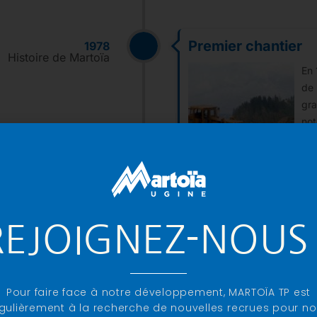
Premier chantier
1978
Histoire de Martoïa
En 
de 
gra
not
Da
REJOIGNEZ-NOUS 
1985
Histoire de Martoïa
iété Anonyme (S.A) au
n fils Pierre,
Pour faire face à notre développement, MARTOÏA TP est
gulièrement à la recherche de nouvelles recrues pour n