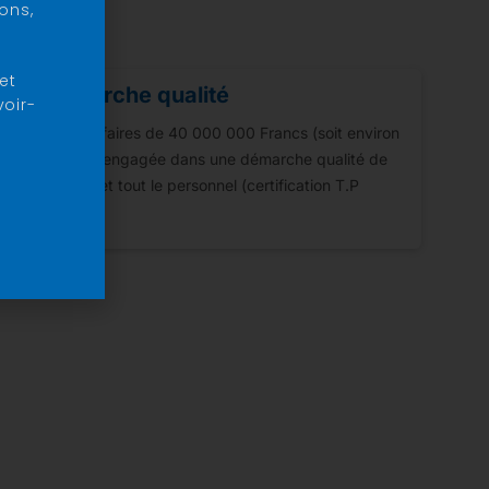
ons,
et
une démarche qualité
voir-
un chiffre d'affaires de 40 000 000 Francs (soit environ
TOÏA TP s'est engagée dans une démarche qualité de
s les volontés et tout le personnel (certification T.P