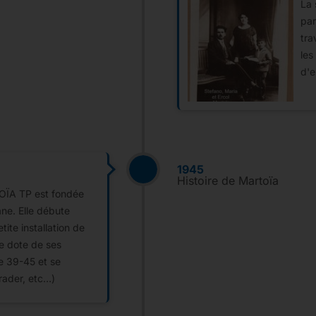
La 
par
tra
les
d'
1945
Histoire de Martoïa
TOÏA TP est fondée
ne. Elle débute
ite installation de
se dote de ses
re 39-45 et se
rader, etc…)